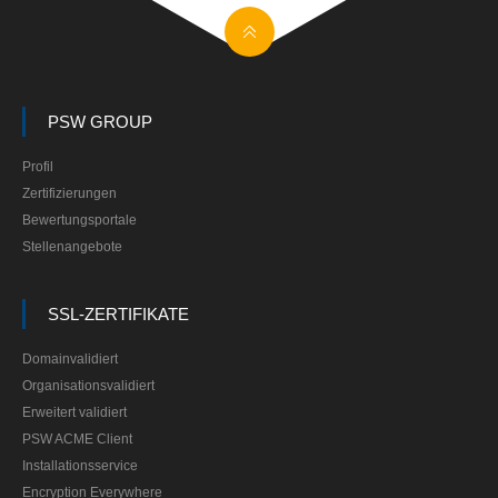
PSW GROUP
Profil
Zertifizierungen
Bewertungsportale
Stellenangebote
SSL-ZERTIFIKATE
Domainvalidiert
Organisationsvalidiert
Erweitert validiert
PSW ACME Client
Installationsservice
Encryption Everywhere