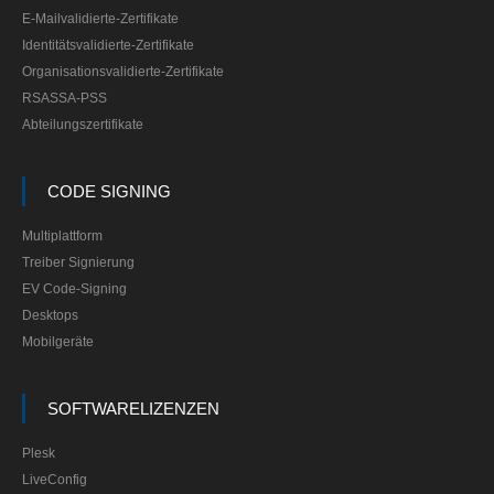
E-Mailvalidierte-Zertifikate
Identitätsvalidierte-Zertifikate
Organisationsvalidierte-Zertifikate
RSASSA-PSS
Abteilungszertifikate
CODE SIGNING
Multiplattform
Treiber Signierung
EV Code-Signing
Desktops
Mobilgeräte
SOFTWARELIZENZEN
Plesk
LiveConfig