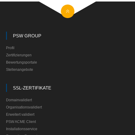
PSW GROUP
Profil
Zertifizierungen
Bewertungsportale
Stellenangebote
SSL-ZERTIFIKATE
Domainvalidiert
Organisationsvalidiert
Erweitert validiert
PSW ACME Client
Installationsservice