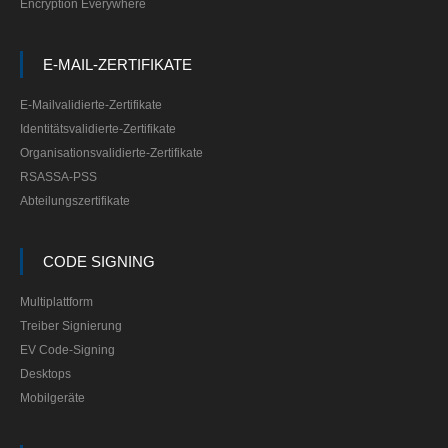
Encryption Everywhere
E-MAIL-ZERTIFIKATE
E-Mailvalidierte-Zertifikate
Identitätsvalidierte-Zertifikate
Organisationsvalidierte-Zertifikate
RSASSA-PSS
Abteilungszertifikate
CODE SIGNING
Multiplattform
Treiber Signierung
EV Code-Signing
Desktops
Mobilgeräte