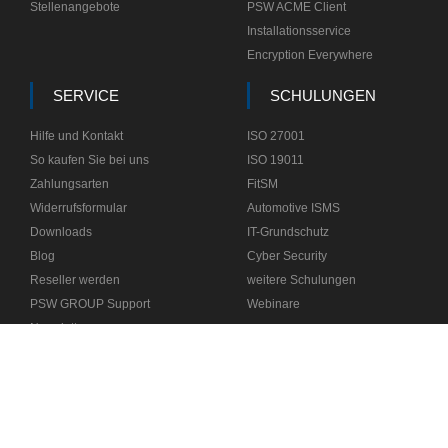
Stellenangebote
PSW ACME Client
Installationsservice
Encryption Everywhere
SERVICE
SCHULUNGEN
Hilfe und Kontakt
ISO 27001
So kaufen Sie bei uns
ISO 19011
Zahlungsarten
FitSM
Widerrufsformular
Automotive ISMS
Downloads
IT-Grundschutz
Blog
Cyber Security
Reseller werden
weitere Schulungen
PSW GROUP Support
Webinare
Newsletter