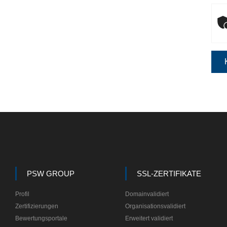
PSW GROUP
SSL-ZERTIFIKATE
Profil
Domainvalidiert
Zertifizierungen
Organisationsvalidiert
Bewertungsportale
Erweitert validiert