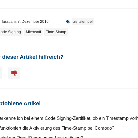
rfasst am:
7. Dezember 2016
Zeitstempel
ode Signing
,
Microsoft
,
Time-Stamp
 dieser Artikel hilfreich?
fohlene Artikel
erkenne ich bei einem Code Signing-Zertifikat, ob ein Timestamp vor
funktioniert die Aktivierung des Time-Stamp bei Comodo?
wird der Time-Stamp unter Java aktiviert?