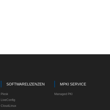
SOFTWARELIZENZEN
MPKI SERVICE
Plesk
Managed PKI
LiveConfig
CloudLinux