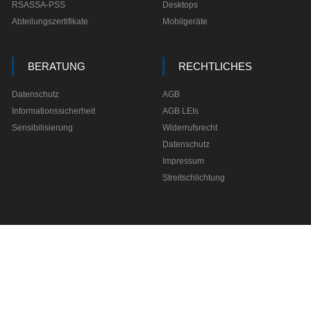
RSASSA-PSS
Desktops
Abteilungszertifikate
Mobilgeräte
BERATUNG
RECHTLICHES
Datenschutz
AGB
Informationssicherheit
AGB LEIs
Sensibilisierung
Widerrufsrecht
Datenschutz
Impressum
Streitschlichtung