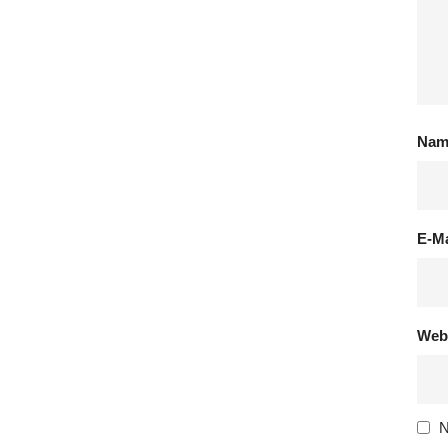
Na
E-M
Web
N