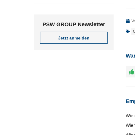
Ve
PSW GROUP Newsletter
C
Jetzt anmelden
War
Emp
Wie 
Wie 
Wie 