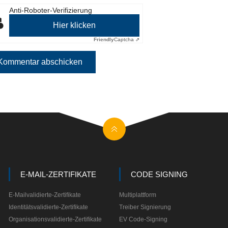
Anti-Roboter-Verifizierung
Hier klicken
Friendly
Captcha ⇗
E-MAIL-ZERTIFIKATE
CODE SIGNING
E-Mailvalidierte-Zertifikate
Multiplattform
Identitätsvalidierte-Zertifikate
Treiber Signierung
Organisationsvalidierte-Zertifikate
EV Code-Signing