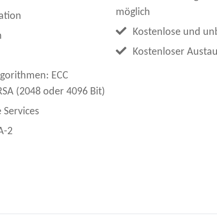
möglich
ation
Kostenlose und unb
n
Kostenloser Austa
lgorithmen: ECC
RSA (2048 oder 4096 Bit)
e Services
A-2