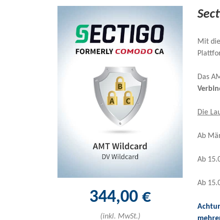
Sec
Mit di
Plattf
Das AMT
Verbi
Die Lau
Ab Mär
Ab 15.
Ab 15.
344,00 €
Achtun
(inkl. MwSt.)
mehrer