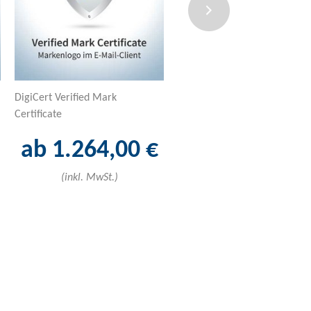
DigiCert Verified Mark
ACME | Thawte Limitbreaker
Certificate
(SSL123)
ab 1.264,00 €
ab 29,00 €
(inkl. MwSt.)
(inkl. MwSt.)