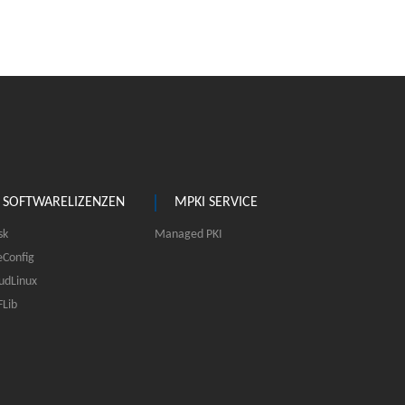
SOFTWARELIZENZEN
MPKI SERVICE
sk
Managed PKI
eConfig
udLinux
Lib