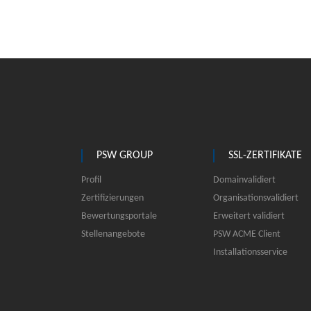
PSW GROUP
SSL-ZERTIFIKATE
Profil
Domainvalidiert
Zertifizierungen
Organisationsvalidiert
Bewertungsportale
Erweitert validiert
Stellenangebote
PSW ACME Client
Installationsservice