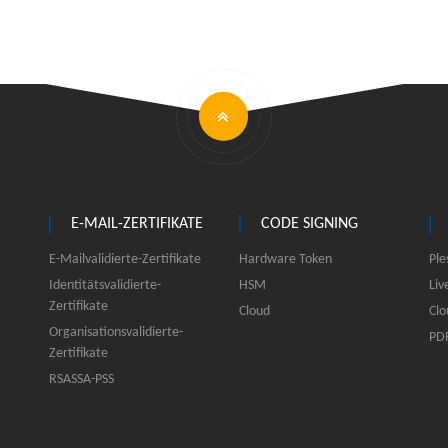
E-MAIL-ZERTIFIKATE
CODE SIGNING
E-Mailvalidierte-Zertifikate
Hardware Token
Ple
Identitätsvalidierte-
HSM
Liv
Zertifikate
Cloud
Clo
Organisationsvalidierte-
PDF
Zertifikate
RSASSA-PSS