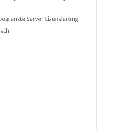
egrenzte Server Lizensierung
usch