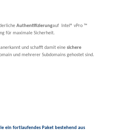
rderliche
Authentifizierung
auf Intel® vPro ™
ng für maximale Sicherheit.
® anerkannt und schafft damit eine
sichere
tdomain und mehrerer Subdomains gehostet sind.
 Sie ein fortlaufendes Paket bestehend aus