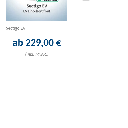
Sectigo EV
Sectigo Lite Multidomain
ab 229,00 €
ab 103,00 
(inkl. MwSt.)
(inkl. MwSt.)