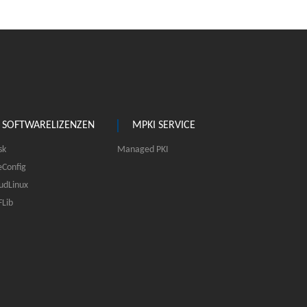
SOFTWARELIZENZEN
MPKI SERVICE
sk
Managed PKI
eConfig
udLinux
Lib