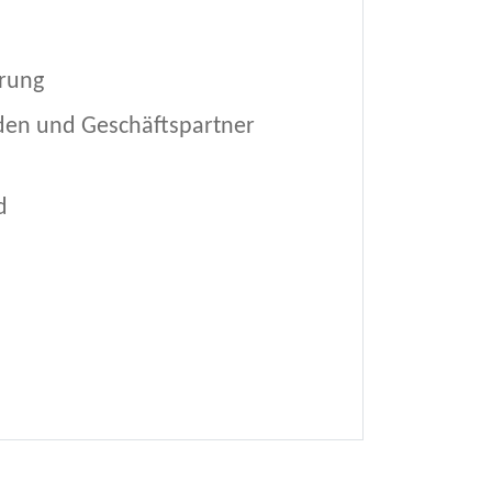
erung
den und Geschäftspartner
d