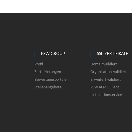
PSW GROUP
SSL-ZERTIFIKATE
Profil
Domainvalidiert
Zertifizierungen
Organisationsvalidiert
Bewertungsportale
Erweitert validiert
Stellenangebote
PSW ACME Client
Installationsservice