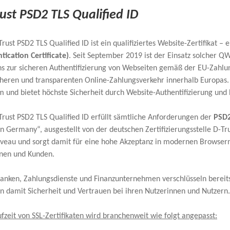
ust PSD2 TLS Qualified ID
rust PSD2 TLS Qualified ID ist ein qualifiziertes Website-Zertifikat –
tication Certificate)
. Seit September 2019 ist der Einsatz solcher Q
hs zur sicheren Authentifizierung von Webseiten gemäß der EU-Zahlung
heren und transparenten Online-Zahlungsverkehr innerhalb Europas. Zu
m und bietet höchste Sicherheit durch Website-Authentifizierung und
Trust PSD2 TLS Qualified ID erfüllt sämtliche Anforderungen der
PSD2
 Germany“, ausgestellt von der deutschen Zertifizierungsstelle D-Tru
iveau und sorgt damit für eine hohe Akzeptanz in modernen Browsern
nen und Kunden.
Banken, Zahlungsdienste und Finanzunternehmen verschlüsseln bere
n damit Sicherheit und Vertrauen bei ihren Nutzerinnen und Nutzern. 
fzeit von SSL-Zertifikaten wird branchenweit wie folgt angepasst: