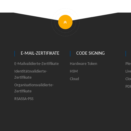
E-MAIL-ZERTIFIKATE
CODE SIGNING
E-Mailvalidierte-Zertifikate
Hardware Token
Ple
Identitätsvalidierte-
HSM
Liv
Zertifikate
Cloud
Clo
Organisationsvalidierte-
PDF
Zertifikate
RSASSA-PSS