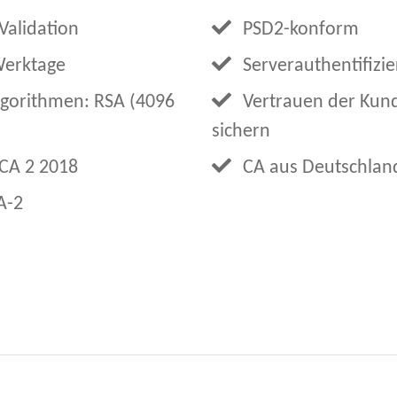
Validation
PSD2-konform
Werktage
Serverauthentifizi
lgorithmen: RSA (4096
Vertrauen der Kun
sichern
 CA 2 2018
CA aus Deutschlan
A-2