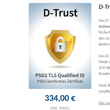
D-Tr
Das D-T
Authen
FinTec
den sic
konfor
Das D-
Made in
(EV)-N
Kundin
Viele 
schaffe
334,00 €
Die Lau
(inkl. MwSt.)