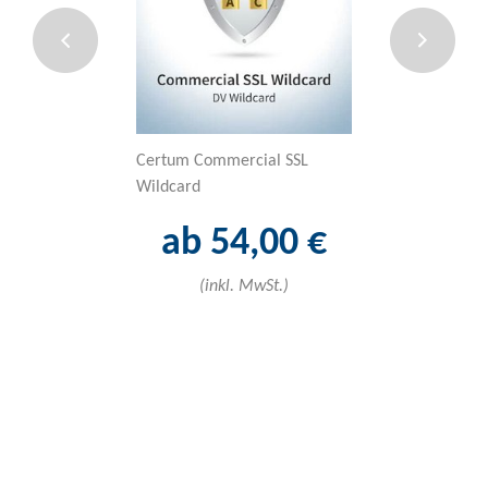
Certum Commercial SSL
Sectigo Code-Si
Wildcard
ab 46
ab 54,00 €
(inkl. 
(inkl. MwSt.)