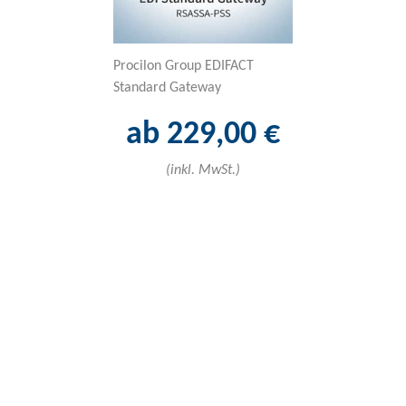
Procilon Group EDIFACT
Sectigo Lite (Pos
Standard Gateway
ab 18
ab 229,00 €
(inkl. 
(inkl. MwSt.)