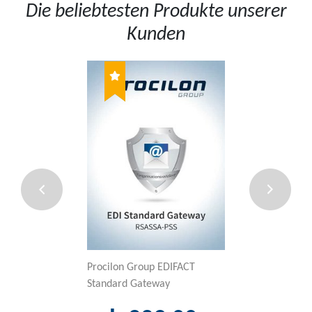
Die beliebtesten Produkte unserer
Kunden
Procilon Group EDIFACT
Sectigo Lite (Pos
Standard Gateway
ab 18