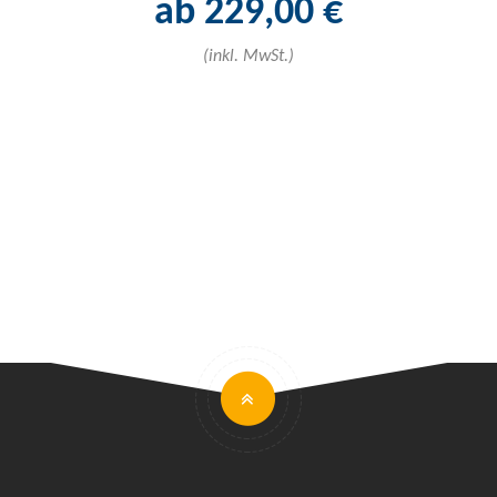
ab 229,00 €
(inkl. 
(inkl. MwSt.)