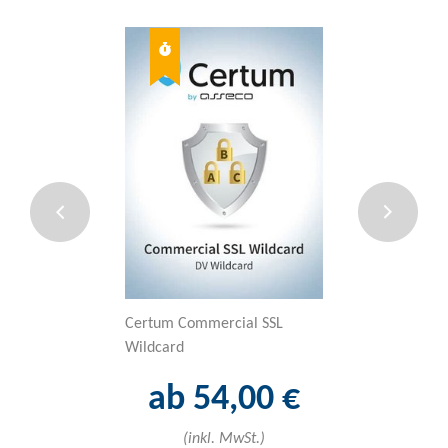
Certum Commercial SSL
Sectigo Code-Si
Wildcard
ab 46
ab 54,00 €
(inkl. 
(inkl. MwSt.)