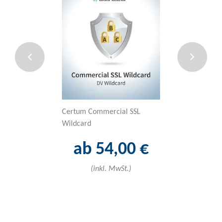
Certum Commercial SSL
Sectigo Code-Si
Wildcard
ab 46
ab 54,00 €
(inkl. 
(inkl. MwSt.)