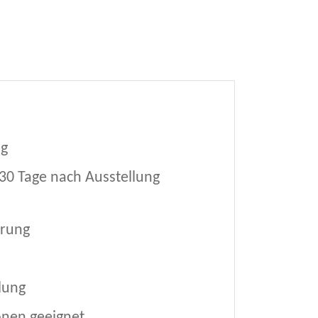
ng
30 Tage nach Ausstellung
erung
lung
nen geeignet