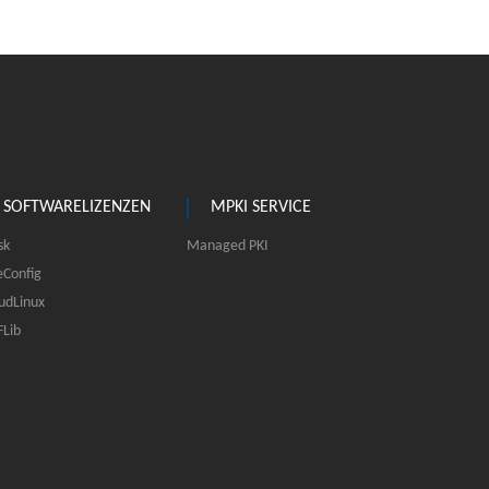
SOFTWARELIZENZEN
MPKI SERVICE
sk
Managed PKI
eConfig
udLinux
Lib