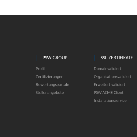
PSW GROUP
SSL-ZERTIFIKATE
Profil
Domainvalidiert
Zertifizierungen
Organisationsvalidiert
Bewertungsportale
Erweitert validiert
Stellenangebote
PSW ACME Client
Installationsservice