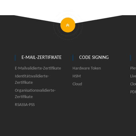
E-MAIL-ZERTIFIKATE
CODE SIGNING
E-Mailvalidierte-Zertifikate
Hardware Token
Ple
Identitätsvalidierte-
HSM
Liv
Zertifikate
Cloud
Clo
Organisationsvalidierte-
PDF
Zertifikate
RSASSA-PSS