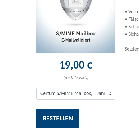
• Vers
• Fäls
• Schn
• Sich
Setzte
19,00 €
(inkl. MwSt.)
BESTELLEN