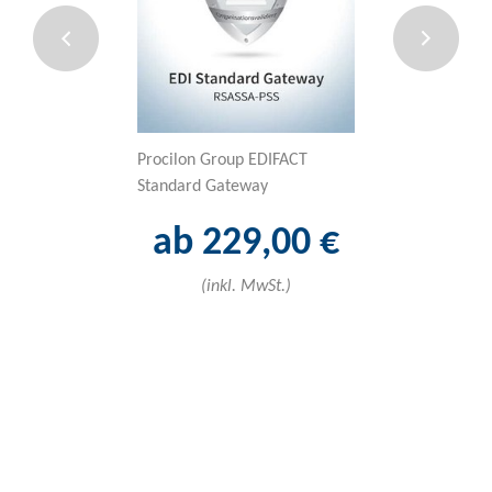
Procilon Group EDIFACT
Sectigo Lite (Pos
Standard Gateway
ab 18
ab 229,00 €
(inkl. 
(inkl. MwSt.)