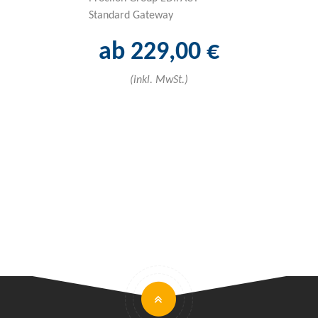
Standard Gateway
ab 18
ab 229,00 €
(inkl. 
(inkl. MwSt.)