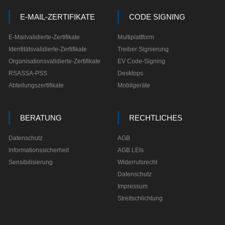
E-MAIL-ZERTIFIKATE
CODE SIGNING
E-Mailvalidierte-Zertifikate
Multiplattform
Identitätsvalidierte-Zertifikate
Treiber Signierung
Organisationsvalidierte-Zertifikate
EV Code-Signing
RSASSA-PSS
Desktops
Abteilungszertifikate
Mobilgeräte
BERATUNG
RECHTLICHES
Datenschutz
AGB
Informationssicherheit
AGB LEIs
Sensibilisierung
Widerrufsrecht
Datenschutz
Impressum
Streitschlichtung