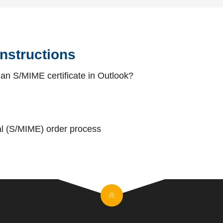
instructions
l an S/MIME certificate in Outlook?
al (S/MIME) order process