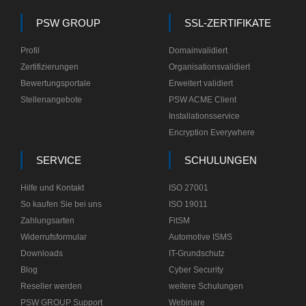
PSW GROUP
SSL-ZERTIFIKATE
Profil
Domainvalidiert
Zertifizierungen
Organisationsvalidiert
Bewertungsportale
Erweitert validiert
Stellenangebote
PSW ACME Client
Installationsservice
Encryption Everywhere
SERVICE
SCHULUNGEN
Hilfe und Kontakt
ISO 27001
So kaufen Sie bei uns
ISO 19011
Zahlungsarten
FitSM
Widerrufsformular
Automotive ISMS
Downloads
IT-Grundschutz
Blog
Cyber Security
Reseller werden
weitere Schulungen
PSW GROUP Support
Webinare