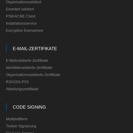
Organisationsvalidiert
Erweitert validiert
PSW ACME Client
Installationsservice
Encryption Everywhere
E-MAIL-ZERTIFIKATE
E-Mailvalidierte-Zertifikate
Identitätsvalidierte-Zertifikate
Organisationsvalidierte-Zertifikate
RSASSA-PSS
Abteilungszertifikate
CODE SIGNING
Multiplattform
Treiber Signierung