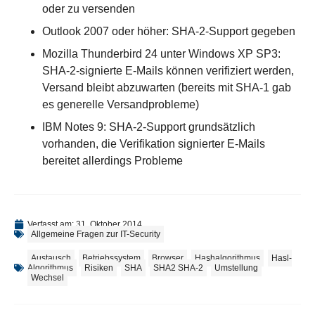
oder zu versenden
Outlook 2007 oder höher: SHA-2-Support gegeben
Mozilla Thunderbird 24 unter Windows XP SP3:
SHA-2-signierte E-Mails können verifiziert werden,
Versand bleibt abzuwarten (bereits mit SHA-1 gab
es generelle Versandprobleme)
IBM Notes 9: SHA-2-Support grundsätzlich
vorhanden, die Verifikation signierter E-Mails
bereitet allerdings Probleme
Verfasst am:
31. Oktober 2014
Allgemeine Fragen zur IT-Security
Austausch
,
Betriebssystem
,
Browser
,
Hashalgorithmus
,
Hasl-
Algorithmus
,
Risiken
,
SHA
,
SHA2 SHA-2
,
Umstellung
,
Wechsel