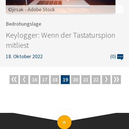
©jirsak - Adobe Stock
Bedrohungslage
Keylogger: Wenn der Tastaturspion
mitliest
18. Oktober 2022
(0)
16
17
18
19
20
21
22