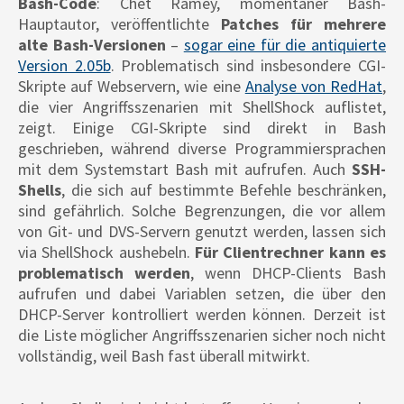
Bash-Code
: Chet Ramey, momentaner Bash-
Hauptautor, veröffentlichte
Patches für mehrere
alte Bash-Versionen
–
sogar eine für die antiquierte
Version 2.05b
. Problematisch sind insbesondere CGI-
Skripte auf Webservern, wie eine
Analyse von RedHat
,
die vier Angriffsszenarien mit ShellShock auflistet,
zeigt. Einige CGI-Skripte sind direkt in Bash
geschrieben, während diverse Programmiersprachen
mit dem Systemstart Bash mit aufrufen. Auch
SSH-
Shells
, die sich auf bestimmte Befehle beschränken,
sind gefährlich. Solche Begrenzungen, die vor allem
von Git- und DVS-Servern genutzt werden, lassen sich
via ShellShock aushebeln.
Für Clientrechner kann es
problematisch werden
, wenn DHCP-Clients Bash
aufrufen und dabei Variablen setzen, die über den
DHCP-Server kontrolliert werden können. Derzeit ist
die Liste möglicher Angriffsszenarien sicher noch nicht
vollständig, weil Bash fast überall mitwirkt.