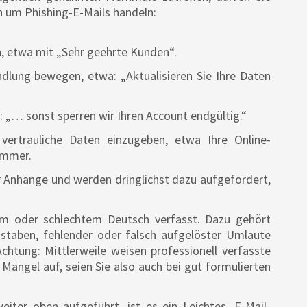
h um Phishing-E-Mails handeln:
, etwa mit „Sehr geehrte Kunden“.
andlung bewegen, etwa: „Aktualisieren Sie Ihre Daten
 „… sonst sperren wir Ihren Account endgültig.“
 vertrauliche Daten einzugeben, etwa Ihre Online-
ummer.
r Anhänge und werden dringlichst dazu aufgefordert,
gem oder schlechtem Deutsch verfasst. Dazu gehört
hstaben, fehlender oder falsch aufgelöster Umlaute
chtung: Mittlerweile weisen professionell verfasste
Mängel auf, seien Sie also auch bei gut formulierten
iter oben aufgeführt, ist es ein Leichtes, E-Mail-