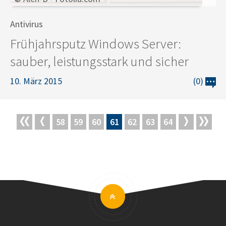
Antivirus
Frühjahrsputz Windows Server:
sauber, leistungsstark und sicher
10. März 2015
(0)
58
59
60
61
62
63
64