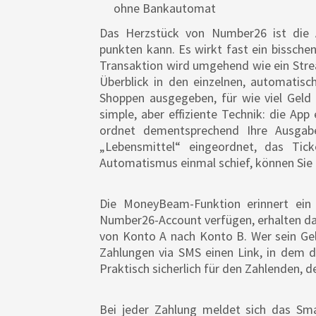
ohne Bankautomat
Das Herzstück von Number26 ist die A
punkten kann. Es wirkt fast ein bisschen
Transaktion wird umgehend wie ein Strea
Überblick in den einzelnen, automatisc
Shoppen ausgegeben, für wie viel Geld 
simple, aber effiziente Technik: die Ap
ordnet dementsprechend Ihre Ausgab
„Lebensmittel“ eingeordnet, das Tick
Automatismus einmal schief, können Sie 
Die MoneyBeam-Funktion erinnert ein 
Number26-Account verfügen, erhalten das
von Konto A nach Konto B. Wer sein Geld
Zahlungen via SMS einen Link, in dem 
Praktisch sicherlich für den Zahlenden,
Bei jeder Zahlung meldet sich das Sma