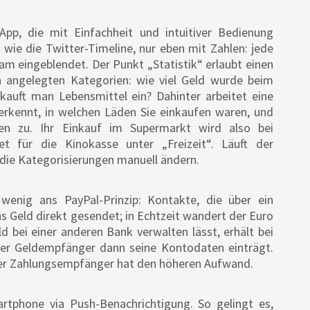
pp, die mit Einfachheit und intuitiver Bedienung
 wie die Twitter-Timeline, nur eben mit Zahlen: jede
m eingeblendet. Der Punkt „Statistik“ erlaubt einen
h angelegten Kategorien: wie viel Geld wurde beim
kauft man Lebensmittel ein? Dahinter arbeitet eine
p erkennt, in welchen Läden Sie einkaufen waren, und
en zu. Ihr Einkauf im Supermarkt wird also bei
et für die Kinokasse unter „Freizeit“. Läuft der
die Kategorisierungen manuell ändern.
wenig ans PayPal-Prinzip: Kontakte, die über ein
 Geld direkt gesendet; in Echtzeit wandert der Euro
 bei einer anderen Bank verwalten lässt, erhält bei
der Geldempfänger dann seine Kontodaten einträgt.
 der Zahlungsempfänger hat den höheren Aufwand.
rtphone via Push-Benachrichtigung. So gelingt es,