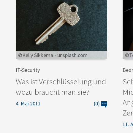
©Kelly Sikkema - unsplash.com
©To
IT-Security
Bed
Was ist Verschlüsselung und
Sch
wozu braucht man sie?
Mid
Ang
4. Mai 2011
(0)
Zer
11. 