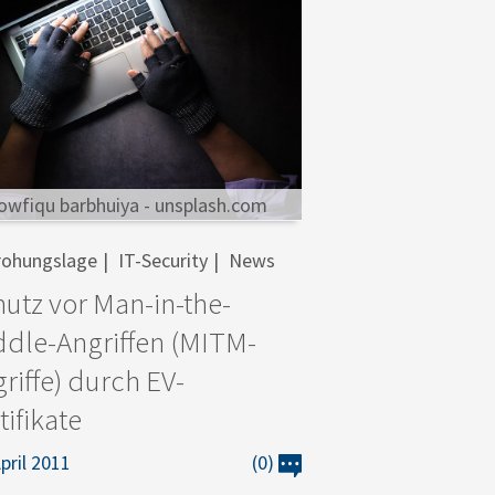
wfiqu barbhuiya - unsplash.com
rohungslage
IT-Security
News
utz vor Man-in-the-
dle-Angriffen (MITM-
riffe) durch EV-
tifikate
April 2011
(0)